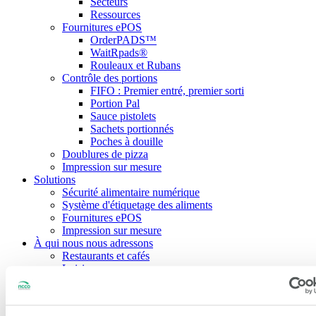
Secteurs
Ressources
Fournitures ePOS
OrderPADS™
WaitRpads®
Rouleaux et Rubans
Contrôle des portions
FIFO : Premier entré, premier sorti
Portion Pal
Sauce pistolets
Sachets portionnés
Poches à douille
Doublures de pizza
Impression sur mesure
Solutions
Sécurité alimentaire numérique
Système d'étiquetage des aliments
Fournitures ePOS
Impression sur mesure
À qui nous nous adressons
Restaurants et cafés
Loisir
Soins de santé
Éducation
Hôtels