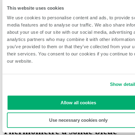
Services de livraison
Prestataires de services de restauration contractuelle
This website uses cookies
Lieux de sport
We use cookies to personalise content and ads, to provide s
Cuisines fantômes
À propos de NCCO Intl.
media features and to analyse our traffic. We also share info
Histoire de l'entreprise
about your use of our site with our social media, advertising 
Durabilité
analytics partners who may combine it with other information
Notre équipe
Carrières
you’ve provided to them or that they’ve collected from your u
Événements et partenariats
their services. You consent to our cookies if you continue to
Commentaires & Nouvelles Idées
our website.
Blog
Ouvrir la recherche
Rechercher
Show detai
Accueil
/
Tous les produits
/
Thermomètre à sonde bleue
Allow all cookies
Use necessary cookies only
Thermomètre à sonde bleue