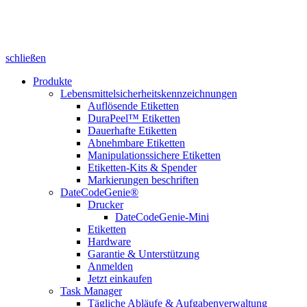
schließen
Produkte
Lebensmittelsicherheitskennzeichnungen
Auflösende Etiketten
DuraPeel™ Etiketten
Dauerhafte Etiketten
Abnehmbare Etiketten
Manipulationssichere Etiketten
Etiketten-Kits & Spender
Markierungen beschriften
DateCodeGenie®
Drucker
DateCodeGenie-Mini
Etiketten
Hardware
Garantie & Unterstützung
Anmelden
Jetzt einkaufen
Task Manager
Tägliche Abläufe & Aufgabenverwaltung