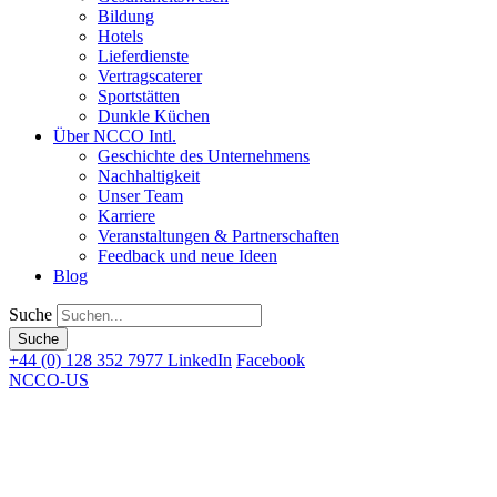
Bildung
Hotels
Lieferdienste
Vertragscaterer
Sportstätten
Dunkle Küchen
Über NCCO Intl.
Geschichte des Unternehmens
Nachhaltigkeit
Unser Team
Karriere
Veranstaltungen & Partnerschaften
Feedback und neue Ideen
Blog
Suche
+44 (0) 128 352 7977
LinkedIn
Facebook
NCCO-US