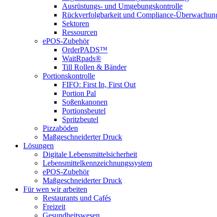
Ausrüstungs- und Umgebungskontrolle
Rückverfolgbarkeit und Compliance-Überwachun
Sektoren
Ressourcen
ePOS-Zubehör
OrderPADS™
WaitRpads®
Till Rollen & Bänder
Portionskontrolle
FIFO: First In, First Out
Portion Pal
Soßenkanonen
Portionsbeutel
Spritzbeutel
Pizzaböden
Maßgeschneiderter Druck
Lösungen
Digitale Lebensmittelsicherheit
Lebensmittelkennzeichnungssystem
ePOS-Zubehör
Maßgeschneiderter Druck
Für wen wir arbeiten
Restaurants und Cafés
Freizeit
Gesundheitswesen