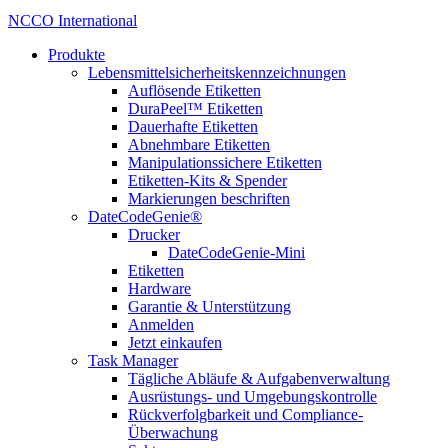
NCCO International
Produkte
Lebensmittelsicherheitskennzeichnungen
Auflösende Etiketten
DuraPeel™ Etiketten
Dauerhafte Etiketten
Abnehmbare Etiketten
Manipulationssichere Etiketten
Etiketten-Kits & Spender
Markierungen beschriften
DateCodeGenie®
Drucker
DateCodeGenie-Mini
Etiketten
Hardware
Garantie & Unterstützung
Anmelden
Jetzt einkaufen
Task Manager
Tägliche Abläufe & Aufgabenverwaltung
Ausrüstungs- und Umgebungskontrolle
Rückverfolgbarkeit und Compliance-
Überwachung