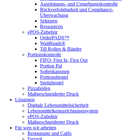
Ausrüstungs- und Umgebungskontrolle
Rückverfolgbarkeit und Compliance-
Überwachung
Sektoren
Ressourcen
ePOS-Zubehör
OrderPADS™
WaitRpads®
Till Rollen & Bänder
Portionskontrolle
FIFO: First In, First Out
Portion Pal
Soßenkanonen
Portionsbeutel
Spritzbeutel
Pizzaböden
Maßgeschneiderter Druck
Lösungen
Digitale Lebensmittelsicherheit
Lebensmittelkennzeichnungssystem
ePOS-Zubehör
Maßgeschneiderter Druck
Für wen wir arbeiten
Restaurants und Cafés
Freizeit