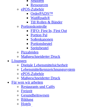
Sektoren
Ressourcen
ePOS-Zubehör
OrderPADS™
WaitRpads®
Till Rollen & Bänder
Portionskontrolle
FIFO: First In, First Out
Portion Pal
Soßenkanonen
Portionsbeutel
Spritzbeutel
Pizzaböden
Maßgeschneiderter Druck
Lösungen
Digitale Lebensmittelsicherheit
Lebensmittelkennzeichnungssystem
ePOS-Zubehör
Maßgeschneiderter Druck
Für wen wir arbeiten
Restaurants und Cafés
Freizeit
Gesundheitswesen
Bildung
Hotels