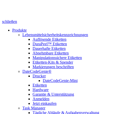
schließen
Produkte
Lebensmittelsicherheitskennzeichnungen
Auflösende Etiketten
DuraPeel™ Etiketten
Dauerhafte Etiketten
Abnehmbare Etiketten
Manipulationssichere Etiketten
Etiketten-Kits & Spender
Markierungen beschriften
DateCodeGenie®
Drucker
DateCodeGenie-Mini
Etiketten
Hardware
Garantie & Unterstützung
Anmelden
Jetzt einkaufen
Task Manager
Tägliche Abläufe & Aufgabenverwaltung