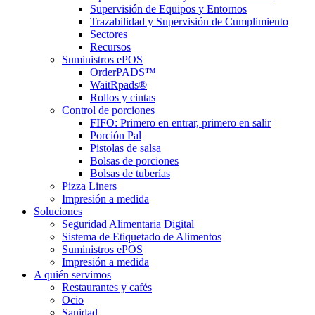
Supervisión de Equipos y Entornos
Trazabilidad y Supervisión de Cumplimiento
Sectores
Recursos
Suministros ePOS
OrderPADS™
WaitRpads®
Rollos y cintas
Control de porciones
FIFO: Primero en entrar, primero en salir
Porción Pal
Pistolas de salsa
Bolsas de porciones
Bolsas de tuberías
Pizza Liners
Impresión a medida
Soluciones
Seguridad Alimentaria Digital
Sistema de Etiquetado de Alimentos
Suministros ePOS
Impresión a medida
A quién servimos
Restaurantes y cafés
Ocio
Sanidad