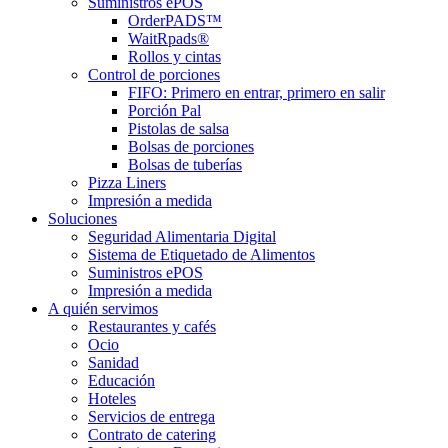
Suministros ePOS
OrderPADS™
WaitRpads®
Rollos y cintas
Control de porciones
FIFO: Primero en entrar, primero en salir
Porción Pal
Pistolas de salsa
Bolsas de porciones
Bolsas de tuberías
Pizza Liners
Impresión a medida
Soluciones
Seguridad Alimentaria Digital
Sistema de Etiquetado de Alimentos
Suministros ePOS
Impresión a medida
A quién servimos
Restaurantes y cafés
Ocio
Sanidad
Educación
Hoteles
Servicios de entrega
Contrato de catering