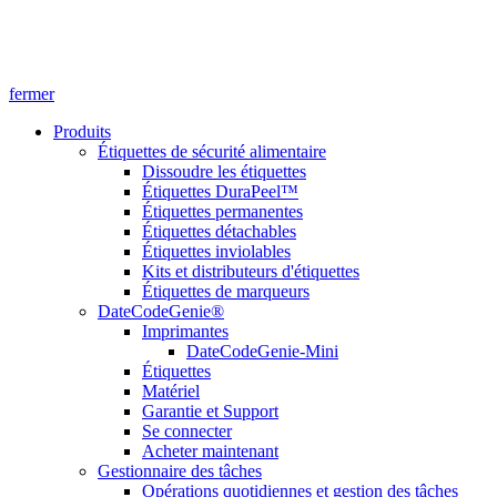
fermer
Produits
Étiquettes de sécurité alimentaire
Dissoudre les étiquettes
Étiquettes DuraPeel™
Étiquettes permanentes
Étiquettes détachables
Étiquettes inviolables
Kits et distributeurs d'étiquettes
Étiquettes de marqueurs
DateCodeGenie®
Imprimantes
DateCodeGenie-Mini
Étiquettes
Matériel
Garantie et Support
Se connecter
Acheter maintenant
Gestionnaire des tâches
Opérations quotidiennes et gestion des tâches