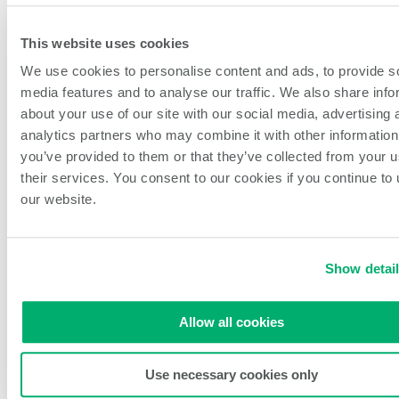
Services de livraison
Prestataires de services de restauration contractuelle
Lieux de sport
This website uses cookies
Cuisines fantômes
À propos de NCCO Intl.
We use cookies to personalise content and ads, to provide s
Histoire de l'entreprise
media features and to analyse our traffic. We also share info
Durabilité
about your use of our site with our social media, advertising 
Notre équipe
Carrières
analytics partners who may combine it with other information
Événements et partenariats
you’ve provided to them or that they’ve collected from your u
Commentaires & Nouvelles Idées
their services. You consent to our cookies if you continue to
Blog
our website.
Ouvrir la recherche
Rechercher
Show detai
Accueil
/
Tous les produits
/
Bouchon distributeur Portion Pal à 3
valves
Allow all cookies
Use necessary cookies only