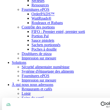
Secteurs
Ressources
Fournitures ePOS
OrderPADS™
WaitRpads®
Rouleaux et Rubans
Contrôle des portions
FIFO : Premier entré, premier sorti
Portion Pal
Sauce pistolets
Sachets portionnés
Poches à douille
Doublures de pizza
Impression sur mesure
Solutions
Sécurité alimentaire numérique
Système d'étiquetage des aliments
Fournitures ePOS
Impression sur mesure
À qui nous nous adressons
Restaurants et cafés
Loisir
Soins de santé
Éducation
Hôtels